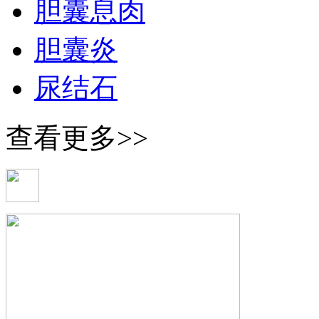
胆囊息肉
胆囊炎
尿结石
查看更多>>